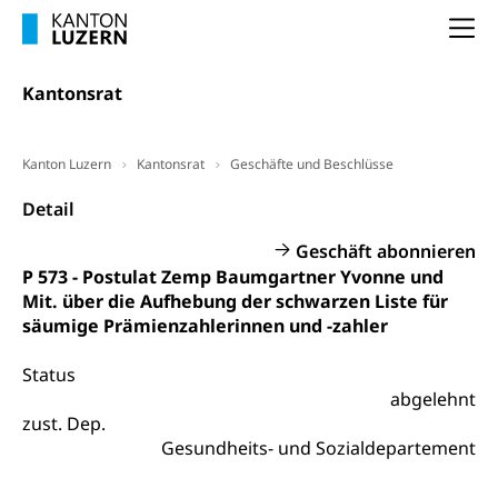
Frühpensionierung, Altersrente, berufliche
Vorsorge, Altersvorsorge
Handelsregister Luzern
Na
Dienststelle Steuern - Wissenswertes
AHV-Altersrente (WAS Luzern)
Kantonsrat
Selbständige (WAS Luzern)
LUPK - Luzerner Pensionskasse
Bildung und Forschung
Altersvorsorge (gruezi.lu.ch)
Kanton Luzern
Kantonsrat
Geschäfte und Beschlüsse
Wissenschaftsförderung
Detail
Forschungsförderung, Wissenschaftsmarketing,
Wissenschaft, Forschung, Entwicklung, Projekte
Geschäft abonnieren
P 573 - Postulat Zemp Baumgartner Yvonne und
Pilotprojekte Klima
Erwachsenenbildung und Weiterbildung
Mit. über die Aufhebung der schwarzen Liste für
Innovative Projekte Landwirtschaft und
Umschulung, zweiter Bildungsweg,
säumige Prämienzahlerinnen und -zahler
Nachdiplomstudium, Zusatzlehre, Höhere
Wald
Berufsbildung, Berufsmatura nach Lehre,
Status
Projektförderung Universität Luzern unilu
Neuorientierung, Grundkompetenzen,
abgelehnt
Berufsberatung, Standortbestimmung,
zust. Dep.
Studienberatung, Beratung und Unterstützung,
Berufsabschluss für Erwachsene
Gesundheits- und Sozialdepartement
Erwachsenenmatura
Berufliche Grundbildung