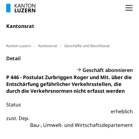
Frühpensionierung, Altersrente, berufliche
Vorsorge, Altersvorsorge
Handelsregister Luzern
Na
Dienststelle Steuern - Wissenswertes
AHV-Altersrente (WAS Luzern)
Kantonsrat
Selbständige (WAS Luzern)
LUPK - Luzerner Pensionskasse
Bildung und Forschung
Altersvorsorge (gruezi.lu.ch)
Kanton Luzern
Kantonsrat
Geschäfte und Beschlüsse
Wissenschaftsförderung
Detail
Forschungsförderung, Wissenschaftsmarketing,
Wissenschaft, Forschung, Entwicklung, Projekte
Geschäft abonnieren
P 446 - Postulat Zurbriggen Roger und Mit. über die
Pilotprojekte Klima
Erwachsenenbildung und Weiterbildung
Entschärfung gefährlicher Verkehrsstellen, die
Innovative Projekte Landwirtschaft und
Umschulung, zweiter Bildungsweg,
durch die Verkehrsnormen nicht erfasst werden
Nachdiplomstudium, Zusatzlehre, Höhere
Wald
Berufsbildung, Berufsmatura nach Lehre,
Status
Projektförderung Universität Luzern unilu
Neuorientierung, Grundkompetenzen,
erheblich
Berufsberatung, Standortbestimmung,
zust. Dep.
Studienberatung, Beratung und Unterstützung,
Berufsabschluss für Erwachsene
Bau-, Umwelt- und Wirtschaftsdepartement
Erwachsenenmatura
Berufliche Grundbildung