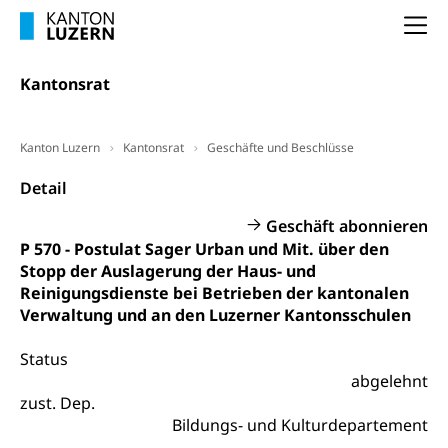
Selbständige (WAS Luzern)
LUPK - Luzerner Pensionskasse
Na
Bildung und Forschung
Altersvorsorge (gruezi.lu.ch)
Kantonsrat
Wissenschaftsförderung
Forschungsförderung, Wissenschaftsmarketing,
Wissenschaft, Forschung, Entwicklung, Projekte
Kanton Luzern
Kantonsrat
Geschäfte und Beschlüsse
Pilotprojekte Klima
Erwachsenenbildung und Weiterbildung
Detail
Innovative Projekte Landwirtschaft und
Umschulung, zweiter Bildungsweg,
Geschäft abonnieren
Nachdiplomstudium, Zusatzlehre, Höhere
Wald
P 570 - Postulat Sager Urban und Mit. über den
Berufsbildung, Berufsmatura nach Lehre,
Stopp der Auslagerung der Haus- und
Projektförderung Universität Luzern unilu
Neuorientierung, Grundkompetenzen,
Reinigungsdienste bei Betrieben der kantonalen
Berufsberatung, Standortbestimmung,
Verwaltung und an den Luzerner Kantonsschulen
Studienberatung, Beratung und Unterstützung,
Berufsabschluss für Erwachsene
Status
Erwachsenenmatura
Berufliche Grundbildung
abgelehnt
zust. Dep.
Bildungsgutscheine Grundkompetenzen
Lehre, Berufsfachschule, Lehrbetrieb, Lehrvertrag,
Bildungs- und Kulturdepartement
Berufsberatung, Qualifikationsverfahren,
Bildung & Berufsabschluss für Erwachsene
Berufswahl & Berufsberatung, Schnupperlehre und