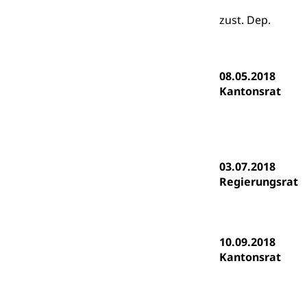
Psychomotorik, 
Gymnasien & 
zust. Dep.
Kantonale S
Stipendien un
Gesundheits
Sonderschul
Studienbeihilfe
08.05.2018
Heilpädagogi
Stipendien U
Universität
Kantonsrat
Fachstelle St
Technische Hoch
Hochschulbildung
Finanzielle 
Hochschule Luze
(Dachorganisati
03.07.2018
swissunivers
Regierungsrat
Vorschule
Kindergarten, Ki
Kinderbetre
10.09.2018
Frühe Förde
Kantonsrat
Gesundheit und 
Konsumenten