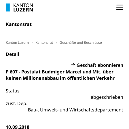
Handelsregister Luzern
Dienststelle Steuern - Wissenswertes
Na
AHV-Altersrente (WAS Luzern)
Selbständige (WAS Luzern)
LUPK - Luzerner Pensionskasse
Kantonsrat
Bildung und Forschung
Altersvorsorge (gruezi.lu.ch)
Wissenschaftsförderung
Kanton Luzern
Kantonsrat
Geschäfte und Beschlüsse
Forschungsförderung, Wissenschaftsmarketing,
Wissenschaft, Forschung, Entwicklung, Projekte
Detail
Geschäft abonnieren
Pilotprojekte Klima
Erwachsenenbildung und Weiterbildung
P 607 - Postulat Budmiger Marcel und Mit. über
Innovative Projekte Landwirtschaft und
Umschulung, zweiter Bildungsweg,
keinen Millionenabbau im öffentlichen Verkehr
Nachdiplomstudium, Zusatzlehre, Höhere
Wald
Berufsbildung, Berufsmatura nach Lehre,
Status
Projektförderung Universität Luzern unilu
Neuorientierung, Grundkompetenzen,
abgeschrieben
Berufsberatung, Standortbestimmung,
zust. Dep.
Studienberatung, Beratung und Unterstützung,
Berufsabschluss für Erwachsene
Bau-, Umwelt- und Wirtschaftsdepartement
Erwachsenenmatura
Berufliche Grundbildung
10.09.2018