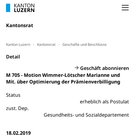
Arbeitslosenentschädigung (WAS Luzern)
Luzern
Frühpensionierung, Altersrente, berufliche
Na
Vorsorge, Altersvorsorge
Handelsregister Luzern
Dienststelle Steuern - Wissenswertes
Kantonsrat
AHV-Altersrente (WAS Luzern)
Selbständige (WAS Luzern)
LUPK - Luzerner Pensionskasse
Bildung und Forschung
Kanton Luzern
Kantonsrat
Geschäfte und Beschlüsse
Altersvorsorge (gruezi.lu.ch)
Wissenschaftsförderung
Detail
Forschungsförderung, Wissenschaftsmarketing,
Geschäft abonnieren
Wissenschaft, Forschung, Entwicklung, Projekte
M 705 - Motion Wimmer-Lötscher Marianne und
Mit. über Optimierung der Prämienverbilligung
Pilotprojekte Klima
Erwachsenenbildung und Weiterbildung
Innovative Projekte Landwirtschaft und
Umschulung, zweiter Bildungsweg,
Status
Nachdiplomstudium, Zusatzlehre, Höhere
Wald
erheblich als Postulat
Berufsbildung, Berufsmatura nach Lehre,
zust. Dep.
Projektförderung Universität Luzern unilu
Neuorientierung, Grundkompetenzen,
Gesundheits- und Sozialdepartement
Berufsberatung, Standortbestimmung,
Studienberatung, Beratung und Unterstützung,
Berufsabschluss für Erwachsene
18.02.2019