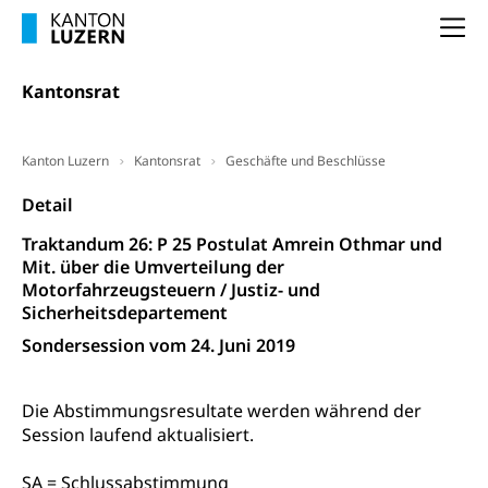
Schlichtungsbehörde Arbeit
Arbeitslosigkeit (gruezi.lu.ch)
Berufliche Selbständigkeit
Na
Arbeitslosigkeit und Stellensuche (WAS
selbständig Erwerbender, Freiberufler
Luzern)
Kantonsrat
Unterstützung der Wirtschaftsförderung
Pensionierung
Arbeitslosenentschädigung (WAS Luzern)
Luzern
Frühpensionierung, Altersrente, berufliche
Kanton Luzern
Kantonsrat
Geschäfte und Beschlüsse
Vorsorge, Altersvorsorge
Handelsregister Luzern
Detail
Dienststelle Steuern - Wissenswertes
AHV-Altersrente (WAS Luzern)
Traktandum 26: P 25 Postulat Amrein Othmar und
Selbständige (WAS Luzern)
LUPK - Luzerner Pensionskasse
Bildung und Forschung
Mit. über die Umverteilung der
Motorfahrzeugsteuern / Justiz- und
Altersvorsorge (gruezi.lu.ch)
Sicherheitsdepartement
Wissenschaftsförderung
Sondersession vom 24. Juni 2019
Forschungsförderung, Wissenschaftsmarketing,
Wissenschaft, Forschung, Entwicklung, Projekte
Die Abstimmungsresultate werden während der
Pilotprojekte Klima
Erwachsenenbildung und Weiterbildung
Session laufend aktualisiert.
Innovative Projekte Landwirtschaft und
Umschulung, zweiter Bildungsweg,
Nachdiplomstudium, Zusatzlehre, Höhere
Wald
SA = Schlussabstimmung