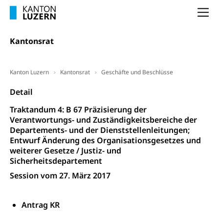
Arbeitslosigkeit (gruezi.lu.ch)
Berufliche Selbständigkeit
Na
Arbeitslosigkeit und Stellensuche (WAS
selbständig Erwerbender, Freiberufler
Luzern)
Kantonsrat
Unterstützung der Wirtschaftsförderung
Pensionierung
Arbeitslosenentschädigung (WAS Luzern)
Luzern
Frühpensionierung, Altersrente, berufliche
Vorsorge, Altersvorsorge
Handelsregister Luzern
Kanton Luzern
Kantonsrat
Geschäfte und Beschlüsse
Dienststelle Steuern - Wissenswertes
AHV-Altersrente (WAS Luzern)
Detail
Selbständige (WAS Luzern)
LUPK - Luzerner Pensionskasse
Bildung und Forschung
Traktandum 4: B 67 Präzisierung der
Verantwortungs- und Zuständigkeitsbereiche der
Altersvorsorge (gruezi.lu.ch)
Departements- und der Dienststellenleitungen;
Wissenschaftsförderung
Entwurf Änderung des Organisationsgesetzes und
Forschungsförderung, Wissenschaftsmarketing,
weiterer Gesetze / Justiz- und
Wissenschaft, Forschung, Entwicklung, Projekte
Sicherheitsdepartement
Session vom 27. März 2017
Pilotprojekte Klima
Erwachsenenbildung und Weiterbildung
Innovative Projekte Landwirtschaft und
Umschulung, zweiter Bildungsweg,
Antrag KR
Nachdiplomstudium, Zusatzlehre, Höhere
Wald
Berufsbildung, Berufsmatura nach Lehre,