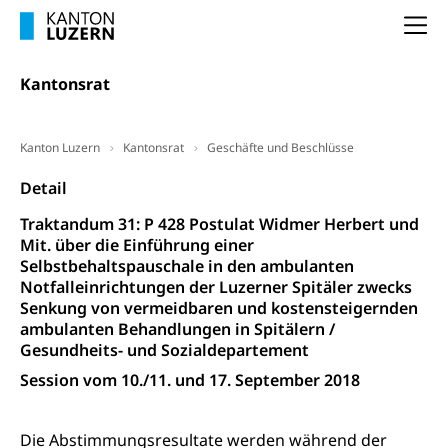
Arbeitslosigkeit (gruezi.lu.ch)
Berufliche Selbständigkeit
Na
Arbeitslosigkeit und Stellensuche (WAS
selbständig Erwerbender, Freiberufler
Luzern)
Kantonsrat
Unterstützung der Wirtschaftsförderung
Pensionierung
Arbeitslosenentschädigung (WAS Luzern)
Luzern
Frühpensionierung, Altersrente, berufliche
Kanton Luzern
Kantonsrat
Geschäfte und Beschlüsse
Vorsorge, Altersvorsorge
Handelsregister Luzern
Detail
Dienststelle Steuern - Wissenswertes
AHV-Altersrente (WAS Luzern)
Traktandum 31: P 428 Postulat Widmer Herbert und
Selbständige (WAS Luzern)
LUPK - Luzerner Pensionskasse
Bildung und Forschung
Mit. über die Einführung einer
Altersvorsorge (gruezi.lu.ch)
Selbstbehaltspauschale in den ambulanten
Notfalleinrichtungen der Luzerner Spitäler zwecks
Wissenschaftsförderung
Senkung von vermeidbaren und kostensteigernden
Forschungsförderung, Wissenschaftsmarketing,
ambulanten Behandlungen in Spitälern /
Wissenschaft, Forschung, Entwicklung, Projekte
Gesundheits- und Sozialdepartement
Session vom 10./11. und 17. September 2018
Pilotprojekte Klima
Erwachsenenbildung und Weiterbildung
Innovative Projekte Landwirtschaft und
Umschulung, zweiter Bildungsweg,
Nachdiplomstudium, Zusatzlehre, Höhere
Die Abstimmungsresultate werden während der
Wald