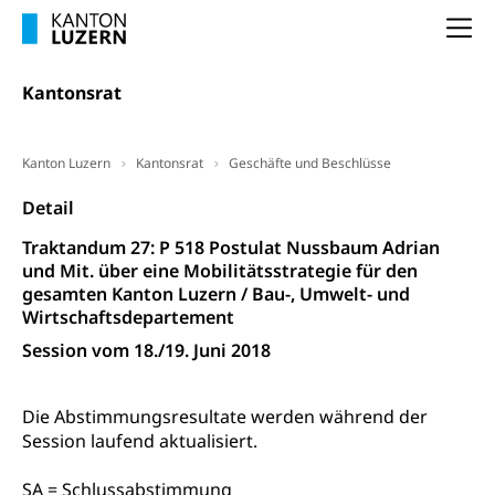
Entlassung, Stellenverlust, Arbeitsmangel,
Unterbeschäftigung, Arbeitslosenversicherung,
Arbeitsgericht
Na
Arbeitslosenentschädigung
Schlichtungsbehörde Arbeit
Kantonsrat
Arbeitslosigkeit (gruezi.lu.ch)
Berufliche Selbständigkeit
Arbeitslosigkeit und Stellensuche (WAS
selbständig Erwerbender, Freiberufler
Luzern)
Kanton Luzern
Kantonsrat
Geschäfte und Beschlüsse
Unterstützung der Wirtschaftsförderung
Pensionierung
Arbeitslosenentschädigung (WAS Luzern)
Luzern
Detail
Frühpensionierung, Altersrente, berufliche
Vorsorge, Altersvorsorge
Handelsregister Luzern
Traktandum 27: P 518 Postulat Nussbaum Adrian
und Mit. über eine Mobilitätsstrategie für den
Dienststelle Steuern - Wissenswertes
AHV-Altersrente (WAS Luzern)
gesamten Kanton Luzern / Bau-, Umwelt- und
Wirtschaftsdepartement
Selbständige (WAS Luzern)
LUPK - Luzerner Pensionskasse
Bildung und Forschung
Session vom 18./19. Juni 2018
Altersvorsorge (gruezi.lu.ch)
Wissenschaftsförderung
Die Abstimmungsresultate werden während der
Forschungsförderung, Wissenschaftsmarketing,
Session laufend aktualisiert.
Wissenschaft, Forschung, Entwicklung, Projekte
SA = Schlussabstimmung
Pilotprojekte Klima