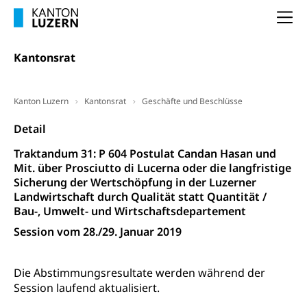
Arbeitslosigkeit (gruezi.lu.ch)
Berufliche Selbständigkeit
Na
Arbeitslosigkeit und Stellensuche (WAS
selbständig Erwerbender, Freiberufler
Luzern)
Unterstützung der Wirtschaftsförderung
Kantonsrat
Pensionierung
Arbeitslosenentschädigung (WAS Luzern)
Luzern
Frühpensionierung, Altersrente, berufliche
Vorsorge, Altersvorsorge
Handelsregister Luzern
Kanton Luzern
Kantonsrat
Geschäfte und Beschlüsse
Dienststelle Steuern - Wissenswertes
AHV-Altersrente (WAS Luzern)
Detail
Selbständige (WAS Luzern)
LUPK - Luzerner Pensionskasse
Bildung und Forschung
Traktandum 31: P 604 Postulat Candan Hasan und
Mit. über Prosciutto di Lucerna oder die langfristige
Altersvorsorge (gruezi.lu.ch)
Sicherung der Wertschöpfung in der Luzerner
Wissenschaftsförderung
Landwirtschaft durch Qualität statt Quantität /
Forschungsförderung, Wissenschaftsmarketing,
Bau-, Umwelt- und Wirtschaftsdepartement
Wissenschaft, Forschung, Entwicklung, Projekte
Session vom 28./29. Januar 2019
Pilotprojekte Klima
Erwachsenenbildung und Weiterbildung
Die Abstimmungsresultate werden während der
Innovative Projekte Landwirtschaft und
Umschulung, zweiter Bildungsweg,
Session laufend aktualisiert.
Nachdiplomstudium, Zusatzlehre, Höhere
Wald
Berufsbildung, Berufsmatura nach Lehre,