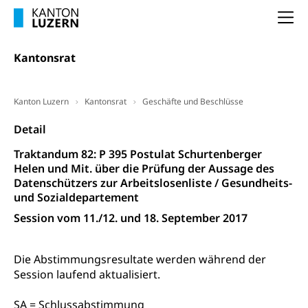
Entlassung, Stellenverlust, Arbeitsmangel,
Unterbeschäftigung, Arbeitslosenversicherung,
Arbeitsgericht
Na
Arbeitslosenentschädigung
Schlichtungsbehörde Arbeit
Kantonsrat
Arbeitslosigkeit (gruezi.lu.ch)
Berufliche Selbständigkeit
Arbeitslosigkeit und Stellensuche (WAS
selbständig Erwerbender, Freiberufler
Luzern)
Kanton Luzern
Kantonsrat
Geschäfte und Beschlüsse
Unterstützung der Wirtschaftsförderung
Pensionierung
Arbeitslosenentschädigung (WAS Luzern)
Luzern
Detail
Frühpensionierung, Altersrente, berufliche
Vorsorge, Altersvorsorge
Handelsregister Luzern
Traktandum 82: P 395 Postulat Schurtenberger
Helen und Mit. über die Prüfung der Aussage des
Dienststelle Steuern - Wissenswertes
AHV-Altersrente (WAS Luzern)
Datenschützers zur Arbeitslosenliste / Gesundheits-
und Sozialdepartement
Selbständige (WAS Luzern)
LUPK - Luzerner Pensionskasse
Bildung und Forschung
Session vom 11./12. und 18. September 2017
Altersvorsorge (gruezi.lu.ch)
Wissenschaftsförderung
Die Abstimmungsresultate werden während der
Forschungsförderung, Wissenschaftsmarketing,
Session laufend aktualisiert.
Wissenschaft, Forschung, Entwicklung, Projekte
SA = Schlussabstimmung
Pilotprojekte Klima