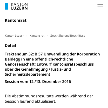
Unterbeschäftigung, Arbeitslosenversicherung,
Arbeitsgericht
Arbeitslosenentschädigung
Na
Schlichtungsbehörde Arbeit
Arbeitslosigkeit (gruezi.lu.ch)
Berufliche Selbständigkeit
Kantonsrat
Arbeitslosigkeit und Stellensuche (WAS
selbständig Erwerbender, Freiberufler
Luzern)
Unterstützung der Wirtschaftsförderung
Pensionierung
Kanton Luzern
Kantonsrat
Geschäfte und Beschlüsse
Arbeitslosenentschädigung (WAS Luzern)
Luzern
Frühpensionierung, Altersrente, berufliche
Detail
Vorsorge, Altersvorsorge
Handelsregister Luzern
Traktandum 32: B 57 Umwandlung der Korporation
Dienststelle Steuern - Wissenswertes
AHV-Altersrente (WAS Luzern)
Baldegg in eine öffentlich-rechtliche
Genossenschaft; Entwurf Kantonsratsbeschluss
Selbständige (WAS Luzern)
LUPK - Luzerner Pensionskasse
Bildung und Forschung
über die Genehmigung / Justiz- und
Altersvorsorge (gruezi.lu.ch)
Sicherheitsdepartement
Wissenschaftsförderung
Session vom 12./13. Dezember 2016
Forschungsförderung, Wissenschaftsmarketing,
Wissenschaft, Forschung, Entwicklung, Projekte
Die Abstimmungsresultate werden während der
Session laufend aktualisiert.
Pilotprojekte Klima
Erwachsenenbildung und Weiterbildung