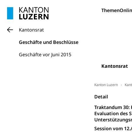
Bildung und Fo
Themen
Onlin
Wissenschaft
Forschungsförde
Kantonsrat
Pilotprojekt
Erwachsenenb
Geschäfte und Beschlüsse
Umschulung, zwe
Grundkompetenze
Geschäfte vor Juni 2015
Erwachsene
Berufliche Gr
Kantonsrat
Fachperson B
Lehre, Berufsfac
Allgemeinbil
Kanton Luzern
Kant
Schulen und 
Hochschule F
Bildung & Be
Detail
Fremdsprache
Studium, Hochsc
Berufsabschl
Traktandum 30: 
Evaluation des S
Information
Campus Hor
Mittelschulen
Unterstützungsm
Berufslehre (
Pädagogische
Gymnasium, Hand
Session vom 12./
Informatikmitte