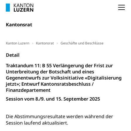
Unterbeschäftigung, Arbeitslosenversicherung,
Arbeitsgericht
Arbeitslosenentschädigung
Na
Schlichtungsbehörde Arbeit
Arbeitslosigkeit (gruezi.lu.ch)
Berufliche Selbständigkeit
Kantonsrat
Arbeitslosigkeit und Stellensuche (WAS
selbständig Erwerbender, Freiberufler
Luzern)
Unterstützung der Wirtschaftsförderung
Pensionierung
Kanton Luzern
Kantonsrat
Geschäfte und Beschlüsse
Arbeitslosenentschädigung (WAS Luzern)
Luzern
Frühpensionierung, Altersrente, berufliche
Detail
Vorsorge, Altersvorsorge
Handelsregister Luzern
Traktandum 11: B 55 Verlängerung der Frist zur
Dienststelle Steuern - Wissenswertes
AHV-Altersrente (WAS Luzern)
Unterbreitung der Botschaft und eines
Gegenentwurfs zur Volksinitiative «Digitalisierung
Selbständige (WAS Luzern)
LUPK - Luzerner Pensionskasse
Bildung und Forschung
jetzt»; Entwurf Kantonsratsbeschluss /
Altersvorsorge (gruezi.lu.ch)
Finanzdepartement
Wissenschaftsförderung
Session vom 8./9. und 15. September 2025
Forschungsförderung, Wissenschaftsmarketing,
Wissenschaft, Forschung, Entwicklung, Projekte
Die Abstimmungsresultate werden während der
Session laufend aktualisiert.
Pilotprojekte Klima
Erwachsenenbildung und Weiterbildung