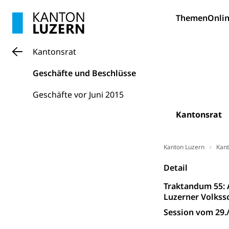
Bildung und Fo
Themen
Onlin
Wissenschaft
Forschungsförde
Kantonsrat
Pilotprojekt
Erwachsenenb
Geschäfte und Beschlüsse
Umschulung, zwe
Grundkompetenze
Geschäfte vor Juni 2015
Erwachsene
Berufliche Gr
Kantonsrat
Fachperson B
Lehre, Berufsfac
Allgemeinbil
Kanton Luzern
Kant
Schulen und 
Hochschule F
Bildung & Be
Detail
Fremdsprache
Studium, Hochsc
Berufsabschl
Traktandum 55: 
Luzerner Volkss
Information
Campus Hor
Mittelschulen
Session vom 29./
Berufslehre (
Pädagogische
Gymnasium, Hand
Informatikmitte