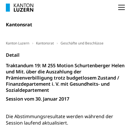
Arbeitslosigkeit (gruezi.lu.ch)
Berufliche Selbständigkeit
Na
Arbeitslosigkeit und Stellensuche (WAS
selbständig Erwerbender, Freiberufler
Luzern)
Unterstützung der Wirtschaftsförderung
Kantonsrat
Pensionierung
Arbeitslosenentschädigung (WAS Luzern)
Luzern
Frühpensionierung, Altersrente, berufliche
Vorsorge, Altersvorsorge
Handelsregister Luzern
Kanton Luzern
Kantonsrat
Geschäfte und Beschlüsse
Dienststelle Steuern - Wissenswertes
AHV-Altersrente (WAS Luzern)
Detail
Selbständige (WAS Luzern)
LUPK - Luzerner Pensionskasse
Bildung und Forschung
Traktandum 19: M 255 Motion Schurtenberger Helen
und Mit. über die Auszahlung der
Altersvorsorge (gruezi.lu.ch)
Prämienverbilligung trotz budgetlosem Zustand /
Wissenschaftsförderung
Finanzdepartement i. V. mit Gesundheits- und
Forschungsförderung, Wissenschaftsmarketing,
Sozialdepartement
Wissenschaft, Forschung, Entwicklung, Projekte
Session vom 30. Januar 2017
Pilotprojekte Klima
Erwachsenenbildung und Weiterbildung
Die Abstimmungsresultate werden während der
Innovative Projekte Landwirtschaft und
Umschulung, zweiter Bildungsweg,
Session laufend aktualisiert.
Nachdiplomstudium, Zusatzlehre, Höhere
Wald
Berufsbildung, Berufsmatura nach Lehre,