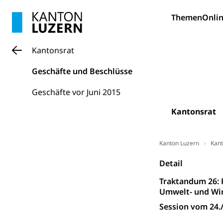
Bildung und Fo
Themen
Onlin
Wissenschaft
Forschungsförde
Kantonsrat
Pilotprojekt
Erwachsenenb
Geschäfte und Beschlüsse
Umschulung, zwe
Grundkompetenze
Geschäfte vor Juni 2015
Erwachsene
Berufliche Gr
Kantonsrat
Fachperson B
Lehre, Berufsfac
Allgemeinbil
Kanton Luzern
Kant
Schulen und 
Hochschule F
Bildung & Be
Detail
Fremdsprache
Studium, Hochsc
Berufsabschl
Traktandum 26: 
Umwelt- und Wi
Information
Campus Hor
Mittelschulen
Session vom 24.
Berufslehre (
Pädagogische
Gymnasium, Hand
Informatikmitte