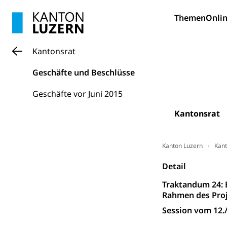
Bildung und Fo
Themen
Onlin
Wissenschaft
Forschungsförde
Kantonsrat
Pilotprojekt
Erwachsenenb
Geschäfte und Beschlüsse
Umschulung, zwe
Grundkompetenze
Geschäfte vor Juni 2015
Erwachsene
Berufliche Gr
Kantonsrat
Fachperson B
Lehre, Berufsfac
Allgemeinbil
Kanton Luzern
Kant
Schulen und 
Hochschule F
Bildung & Be
Detail
Fremdsprache
Studium, Hochsc
Berufsabschl
Traktandum 24: 
Rahmen des Proj
Information
Campus Hor
Mittelschulen
Session vom 12.
Berufslehre (
Pädagogische
Gymnasium, Hand
Informatikmitte