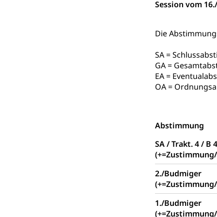
Session vom 16./
Fach- & Wirt
Schulpflicht, S
Psychomotorik, 
Gymnasien & 
Die Abstimmungsr
Kantonale S
Stipendien un
Gesundheits
SA = Schlussab
Sonderschul
Studienbeihilfe
GA = Gesamtabs
Heilpädagogi
EA = Eventuala
Stipendien U
Universität
OA = Ordnungsa
Fachstelle St
Technische Hoch
Hochschulbildung
Finanzielle 
Hochschule Luze
(Dachorganisati
Abstimmung
swissunivers
Vorschule
SA / Trakt. 4 / B 
(+=Zustimmung/
Kindergarten, Ki
2./Budmiger
Kinderbetre
(+=Zustimmung/
Frühe Förde
Gesundheit und 
1./Budmiger
(+=Zustimmung/