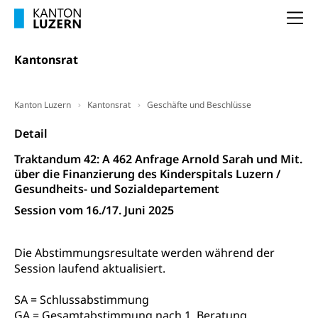
(gewaltpraevention.lu.ch)
Entlassung, Stellenverlust, Arbeitsmangel,
Na
Unterbeschäftigung, Arbeitslosenversicherung,
Arbeitsgericht
Arbeitslosenentschädigung
Schlichtungsbehörde Arbeit
Kantonsrat
Arbeitslosigkeit (gruezi.lu.ch)
Berufliche Selbständigkeit
Arbeitslosigkeit und Stellensuche (WAS
selbständig Erwerbender, Freiberufler
Kanton Luzern
Kantonsrat
Geschäfte und Beschlüsse
Luzern)
Unterstützung der Wirtschaftsförderung
Pensionierung
Detail
Arbeitslosenentschädigung (WAS Luzern)
Luzern
Frühpensionierung, Altersrente, berufliche
Traktandum 42: A 462 Anfrage Arnold Sarah und Mit.
Vorsorge, Altersvorsorge
Handelsregister Luzern
über die Finanzierung des Kinderspitals Luzern /
Gesundheits- und Sozialdepartement
Dienststelle Steuern - Wissenswertes
AHV-Altersrente (WAS Luzern)
Session vom 16./17. Juni 2025
Selbständige (WAS Luzern)
LUPK - Luzerner Pensionskasse
Bildung und Forschung
Altersvorsorge (gruezi.lu.ch)
Die Abstimmungsresultate werden während der
Wissenschaftsförderung
Session laufend aktualisiert.
Forschungsförderung, Wissenschaftsmarketing,
Wissenschaft, Forschung, Entwicklung, Projekte
SA = Schlussabstimmung
GA = Gesamtabstimmung nach 1. Beratung