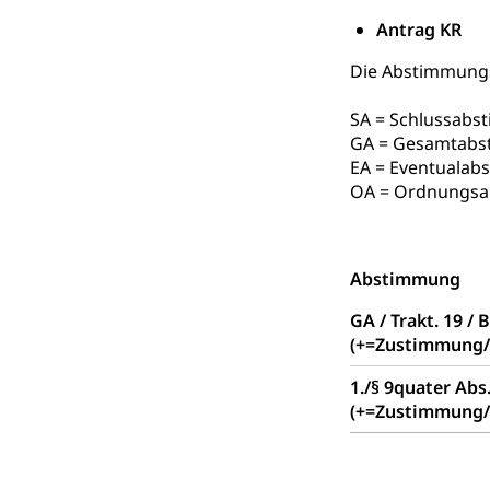
und Vollzeitsch
Antrag KR
Berufsbildung
Obligatorische
Die Abstimmungsr
Fach- & Wirt
Schulpflicht, S
Psychomotorik, 
SA = Schlussab
Gymnasien & 
GA = Gesamtabs
Kantonale S
Stipendien un
Gesundheits
EA = Eventuala
OA = Ordnungsa
Sonderschul
Studienbeihilfe
Heilpädagogi
Stipendien U
Universität
Abstimmung
Fachstelle St
Technische Hoch
Hochschulbildung
Finanzielle 
GA / Trakt. 19 / 
Hochschule Luze
(+=Zustimmung/
(Dachorganisati
1./§ 9quater Abs
swissunivers
Vorschule
(+=Zustimmung/
Kindergarten, Ki
Kinderbetre