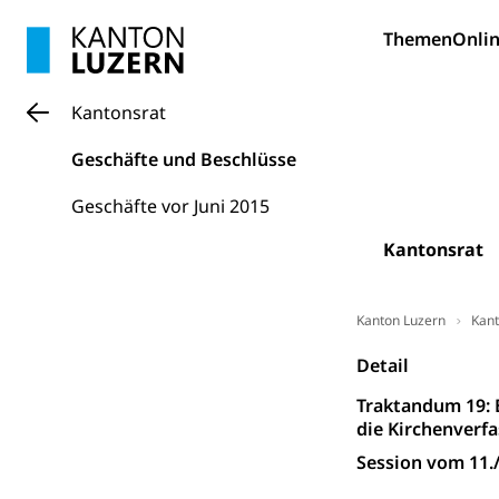
Themen
Onlin
Wissenschaft
Forschungsförde
Kantonsrat
Pilotprojekt
Erwachsenenb
Geschäfte und Beschlüsse
Umschulung, zwe
Grundkompetenze
Geschäfte vor Juni 2015
Erwachsene
Berufliche Gr
Kantonsrat
Fachperson B
Lehre, Berufsfac
Allgemeinbil
Kanton Luzern
Kant
Schulen und 
Hochschule F
Bildung & Be
Detail
Fremdsprache
Studium, Hochsc
Berufsabschl
Traktandum 19: 
Information
Campus Hor
die Kirchenverf
Mittelschulen
Berufslehre (
Session vom 11.
Pädagogische
Gymnasium, Hand
Informatikmitte
Berufsmaturi