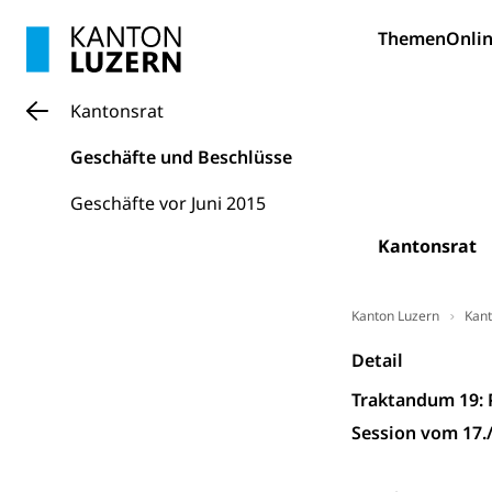
Bildung und Fo
Themen
Onlin
Wissenschaft
Forschungsförde
Kantonsrat
Pilotprojekt
Erwachsenenb
Geschäfte und Beschlüsse
Umschulung, zwe
Grundkompetenze
Geschäfte vor Juni 2015
Erwachsene
Berufliche Gr
Kantonsrat
Fachperson B
Lehre, Berufsfac
Allgemeinbil
Kanton Luzern
Kant
Schulen und 
Hochschule F
Bildung & Be
Detail
Fremdsprache
Studium, Hochsc
Berufsabschl
Traktandum 19: P
Information
Session vom 17./
Campus Hor
Mittelschulen
Berufslehre (
Pädagogische
Gymnasium, Hand
Informatikmitte