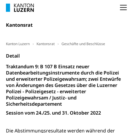
Arbeitslosigkeit (gruezi.lu.ch)
Berufliche Selbständigkeit
Na
Arbeitslosigkeit und Stellensuche (WAS
selbständig Erwerbender, Freiberufler
Luzern)
Kantonsrat
Unterstützung der Wirtschaftsförderung
Pensionierung
Arbeitslosenentschädigung (WAS Luzern)
Luzern
Frühpensionierung, Altersrente, berufliche
Kanton Luzern
Kantonsrat
Geschäfte und Beschlüsse
Vorsorge, Altersvorsorge
Handelsregister Luzern
Detail
Dienststelle Steuern - Wissenswertes
AHV-Altersrente (WAS Luzern)
Traktandum 9: B 107 B Einsatz neuer
Selbständige (WAS Luzern)
LUPK - Luzerner Pensionskasse
Bildung und Forschung
Datenbearbeitungsinstrumente durch die Polizei
Altersvorsorge (gruezi.lu.ch)
und erweiterter Polizeigewahrsam; zwei Entwürfe
von Änderungen des Gesetzes über die Luzerner
Wissenschaftsförderung
Polizei - Polizeigesetz - erweiterter
Forschungsförderung, Wissenschaftsmarketing,
Polizeigewahrsam / Justiz- und
Wissenschaft, Forschung, Entwicklung, Projekte
Sicherheitsdepartement
Session vom 24./25. und 31. Oktober 2022
Pilotprojekte Klima
Erwachsenenbildung und Weiterbildung
Innovative Projekte Landwirtschaft und
Umschulung, zweiter Bildungsweg,
Nachdiplomstudium, Zusatzlehre, Höhere
Die Abstimmungsresultate werden während der
Wald