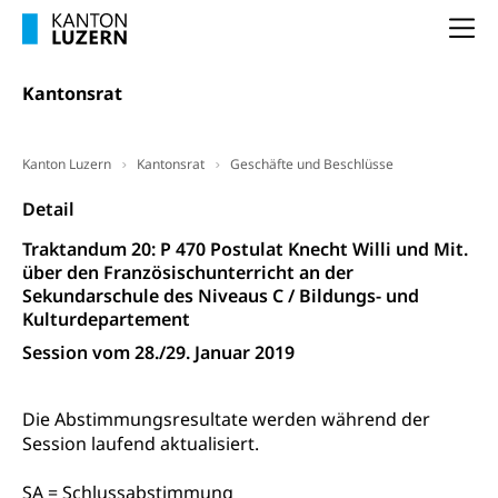
Entlassung, Stellenverlust, Arbeitsmangel,
Unterbeschäftigung, Arbeitslosenversicherung,
Arbeitsgericht
Na
Arbeitslosenentschädigung
Schlichtungsbehörde Arbeit
Kantonsrat
Arbeitslosigkeit (gruezi.lu.ch)
Berufliche Selbständigkeit
Arbeitslosigkeit und Stellensuche (WAS
selbständig Erwerbender, Freiberufler
Luzern)
Kanton Luzern
Kantonsrat
Geschäfte und Beschlüsse
Unterstützung der Wirtschaftsförderung
Pensionierung
Arbeitslosenentschädigung (WAS Luzern)
Luzern
Detail
Frühpensionierung, Altersrente, berufliche
Vorsorge, Altersvorsorge
Handelsregister Luzern
Traktandum 20: P 470 Postulat Knecht Willi und Mit.
über den Französischunterricht an der
Dienststelle Steuern - Wissenswertes
AHV-Altersrente (WAS Luzern)
Sekundarschule des Niveaus C / Bildungs- und
Kulturdepartement
Selbständige (WAS Luzern)
LUPK - Luzerner Pensionskasse
Bildung und Forschung
Session vom 28./29. Januar 2019
Altersvorsorge (gruezi.lu.ch)
Wissenschaftsförderung
Die Abstimmungsresultate werden während der
Forschungsförderung, Wissenschaftsmarketing,
Session laufend aktualisiert.
Wissenschaft, Forschung, Entwicklung, Projekte
SA = Schlussabstimmung
Pilotprojekte Klima