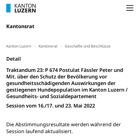
Arbeitslosigkeit (gruezi.lu.ch)
Berufliche Selbständigkeit
Na
Arbeitslosigkeit und Stellensuche (WAS
selbständig Erwerbender, Freiberufler
Luzern)
Unterstützung der Wirtschaftsförderung
Kantonsrat
Pensionierung
Arbeitslosenentschädigung (WAS Luzern)
Luzern
Frühpensionierung, Altersrente, berufliche
Vorsorge, Altersvorsorge
Handelsregister Luzern
Kanton Luzern
Kantonsrat
Geschäfte und Beschlüsse
Dienststelle Steuern - Wissenswertes
AHV-Altersrente (WAS Luzern)
Detail
Selbständige (WAS Luzern)
LUPK - Luzerner Pensionskasse
Bildung und Forschung
Traktandum 23: P 674 Postulat Fässler Peter und
Mit. über den Schutz der Bevölkerung vor
Altersvorsorge (gruezi.lu.ch)
gesundheitsschädigenden Auswirkungen der
Wissenschaftsförderung
gestiegenen Hundepopulation im Kanton Luzern /
Forschungsförderung, Wissenschaftsmarketing,
Gesundheits- und Sozialdepartement
Wissenschaft, Forschung, Entwicklung, Projekte
Session vom 16./17. und 23. Mai 2022
Pilotprojekte Klima
Erwachsenenbildung und Weiterbildung
Die Abstimmungsresultate werden während der
Innovative Projekte Landwirtschaft und
Umschulung, zweiter Bildungsweg,
Session laufend aktualisiert.
Nachdiplomstudium, Zusatzlehre, Höhere
Wald
Berufsbildung, Berufsmatura nach Lehre,