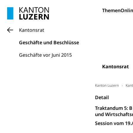
Bildung und Fo
Themen
Onlin
Wissenschaft
Forschungsförde
Kantonsrat
Pilotprojekt
Erwachsenenb
Geschäfte und Beschlüsse
Umschulung, zwe
Grundkompetenze
Geschäfte vor Juni 2015
Erwachsene
Berufliche Gr
Kantonsrat
Fachperson B
Lehre, Berufsfac
Allgemeinbil
Kanton Luzern
Kant
Schulen und 
Hochschule F
Bildung & Be
Detail
Fremdsprache
Studium, Hochsc
Berufsabschl
Traktandum 5: B 
und Wirtschaft
Information
Campus Hor
Mittelschulen
Session vom 19.
Berufslehre (
Pädagogische
Gymnasium, Hand
Informatikmitte