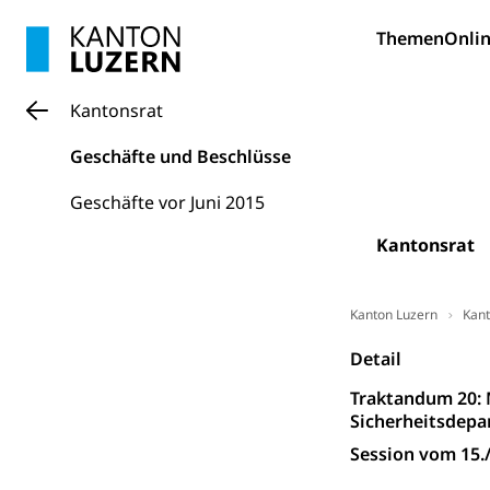
Bildung und Fo
Themen
Onlin
Wissenschaft
Forschungsförde
Kantonsrat
Pilotprojekt
Erwachsenenb
Geschäfte und Beschlüsse
Umschulung, zwe
Grundkompetenze
Geschäfte vor Juni 2015
Erwachsene
Berufliche Gr
Kantonsrat
Fachperson B
Lehre, Berufsfac
Allgemeinbil
Kanton Luzern
Kant
Schulen und 
Hochschule F
Bildung & Be
Detail
Fremdsprache
Studium, Hochsc
Berufsabschl
Traktandum 20: M
Sicherheitsdep
Information
Campus Hor
Mittelschulen
Session vom 15./
Berufslehre (
Pädagogische
Gymnasium, Hand
Informatikmitte