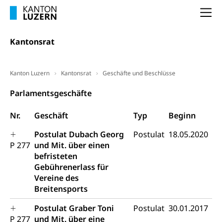
(gewaltpraevention.lu.ch)
Entlassung, Stellenverlust, Arbeitsmangel,
Na
Unterbeschäftigung, Arbeitslosenversicherung,
Arbeitsgericht
Arbeitslosenentschädigung
Schlichtungsbehörde Arbeit
Kantonsrat
Arbeitslosigkeit (gruezi.lu.ch)
Berufliche Selbständigkeit
Arbeitslosigkeit und Stellensuche (WAS
selbständig Erwerbender, Freiberufler
Kanton Luzern
Kantonsrat
Geschäfte und Beschlüsse
Luzern)
Unterstützung der Wirtschaftsförderung
Pensionierung
Parlamentsgeschäfte
Arbeitslosenentschädigung (WAS Luzern)
Luzern
Frühpensionierung, Altersrente, berufliche
Nr.
Geschäft
Typ
Beginn
Vorsorge, Altersvorsorge
Handelsregister Luzern
Dienststelle Steuern - Wissenswertes
Postulat Dubach Georg
Postulat
18.05.2020
AHV-Altersrente (WAS Luzern)
P 277
und Mit. über einen
Selbständige (WAS Luzern)
LUPK - Luzerner Pensionskasse
befristeten
Bildung und Forschung
Gebührenerlass für
Altersvorsorge (gruezi.lu.ch)
Vereine des
Wissenschaftsförderung
Breitensports
Forschungsförderung, Wissenschaftsmarketing,
Postulat Graber Toni
Postulat
30.01.2017
Wissenschaft, Forschung, Entwicklung, Projekte
P 277
und Mit. über eine