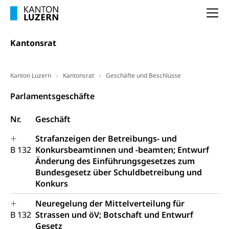
(gewaltpraevention.lu.ch)
Entlassung, Stellenverlust, Arbeitsmangel,
Na
Unterbeschäftigung, Arbeitslosenversicherung,
Arbeitsgericht
Arbeitslosenentschädigung
Schlichtungsbehörde Arbeit
Kantonsrat
Arbeitslosigkeit (gruezi.lu.ch)
Berufliche Selbständigkeit
Arbeitslosigkeit und Stellensuche (WAS
selbständig Erwerbender, Freiberufler
Kanton Luzern
Kantonsrat
Geschäfte und Beschlüsse
Luzern)
Unterstützung der Wirtschaftsförderung
Pensionierung
Parlamentsgeschäfte
Arbeitslosenentschädigung (WAS Luzern)
Luzern
Frühpensionierung, Altersrente, berufliche
Nr.
Geschäft
Vorsorge, Altersvorsorge
Handelsregister Luzern
Dienststelle Steuern - Wissenswertes
Strafanzeigen der Betreibungs- und
AHV-Altersrente (WAS Luzern)
B 132
Konkursbeamtinnen und -beamten; Entwurf
Selbständige (WAS Luzern)
LUPK - Luzerner Pensionskasse
Änderung des Einführungsgesetzes zum
Bildung und Forschung
Bundesgesetz über Schuldbetreibung und
Altersvorsorge (gruezi.lu.ch)
Konkurs
Wissenschaftsförderung
Neuregelung der Mittelverteilung für
Forschungsförderung, Wissenschaftsmarketing,
B 132
Strassen und öV; Botschaft und Entwurf
Wissenschaft, Forschung, Entwicklung, Projekte
Gesetz