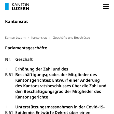
(gewaltpraevention.lu.ch)
Entlassung, Stellenverlust, Arbeitsmangel,
Na
Unterbeschäftigung, Arbeitslosenversicherung,
Arbeitsgericht
Arbeitslosenentschädigung
Schlichtungsbehörde Arbeit
Kantonsrat
Arbeitslosigkeit (gruezi.lu.ch)
Berufliche Selbständigkeit
Arbeitslosigkeit und Stellensuche (WAS
selbständig Erwerbender, Freiberufler
Kanton Luzern
Kantonsrat
Geschäfte und Beschlüsse
Luzern)
Unterstützung der Wirtschaftsförderung
Pensionierung
Parlamentsgeschäfte
Arbeitslosenentschädigung (WAS Luzern)
Luzern
Frühpensionierung, Altersrente, berufliche
Nr.
Geschäft
Vorsorge, Altersvorsorge
Handelsregister Luzern
Dienststelle Steuern - Wissenswertes
Erhöhung der Zahl und des
AHV-Altersrente (WAS Luzern)
B 61
Beschäftigungsgrades der Mitglieder des
Selbständige (WAS Luzern)
LUPK - Luzerner Pensionskasse
Kantonsgerichtes; Entwurf einer Änderung
Bildung und Forschung
des Kantonsratsbeschlusses über die Zahl und
Altersvorsorge (gruezi.lu.ch)
den Beschäftigungsgrad der Mitglieder des
Wissenschaftsförderung
Kantonsgerichte
Forschungsförderung, Wissenschaftsmarketing,
Unterstützungsmassnahmen in der Covid-19-
Wissenschaft, Forschung, Entwicklung, Projekte
B 61
Epidemie; Entwürfe Dekret über einen