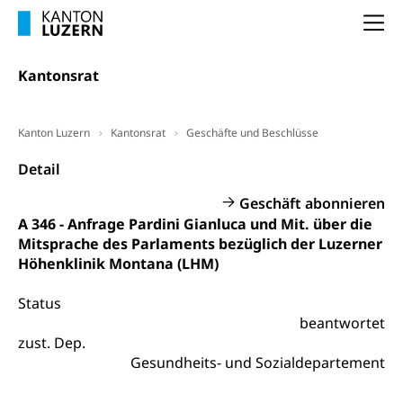
Vorsorge, Altersvorsorge
Handelsregister Luzern
Na
Dienststelle Steuern - Wissenswertes
AHV-Altersrente (WAS Luzern)
Selbständige (WAS Luzern)
LUPK - Luzerner Pensionskasse
Kantonsrat
Bildung und Forschung
Altersvorsorge (gruezi.lu.ch)
Wissenschaftsförderung
Kanton Luzern
Kantonsrat
Geschäfte und Beschlüsse
Forschungsförderung, Wissenschaftsmarketing,
Detail
Wissenschaft, Forschung, Entwicklung, Projekte
Geschäft abonnieren
Pilotprojekte Klima
Erwachsenenbildung und Weiterbildung
A 346 - Anfrage Pardini Gianluca und Mit. über die
Innovative Projekte Landwirtschaft und
Umschulung, zweiter Bildungsweg,
Mitsprache des Parlaments bezüglich der Luzerner
Nachdiplomstudium, Zusatzlehre, Höhere
Wald
Höhenklinik Montana (LHM)
Berufsbildung, Berufsmatura nach Lehre,
Projektförderung Universität Luzern unilu
Neuorientierung, Grundkompetenzen,
Status
Berufsberatung, Standortbestimmung,
beantwortet
Studienberatung, Beratung und Unterstützung,
Berufsabschluss für Erwachsene
zust. Dep.
Gesundheits- und Sozialdepartement
Erwachsenenmatura
Berufliche Grundbildung