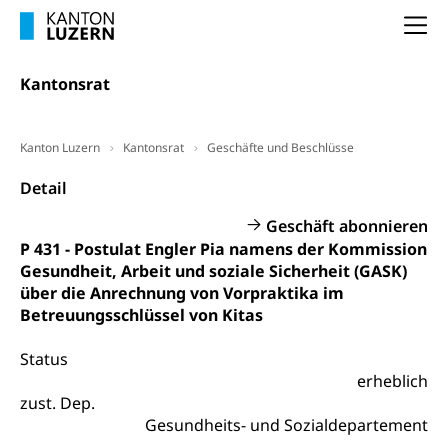
Vorsorge, Altersvorsorge
Handelsregister Luzern
Na
Dienststelle Steuern - Wissenswertes
AHV-Altersrente (WAS Luzern)
Selbständige (WAS Luzern)
LUPK - Luzerner Pensionskasse
Kantonsrat
Bildung und Forschung
Altersvorsorge (gruezi.lu.ch)
Wissenschaftsförderung
Kanton Luzern
Kantonsrat
Geschäfte und Beschlüsse
Forschungsförderung, Wissenschaftsmarketing,
Detail
Wissenschaft, Forschung, Entwicklung, Projekte
Geschäft abonnieren
Pilotprojekte Klima
Erwachsenenbildung und Weiterbildung
P 431 - Postulat Engler Pia namens der Kommission
Innovative Projekte Landwirtschaft und
Umschulung, zweiter Bildungsweg,
Gesundheit, Arbeit und soziale Sicherheit (GASK)
Nachdiplomstudium, Zusatzlehre, Höhere
Wald
über die Anrechnung von Vorpraktika im
Berufsbildung, Berufsmatura nach Lehre,
Betreuungsschlüssel von Kitas
Projektförderung Universität Luzern unilu
Neuorientierung, Grundkompetenzen,
Berufsberatung, Standortbestimmung,
Status
Studienberatung, Beratung und Unterstützung,
Berufsabschluss für Erwachsene
erheblich
zust. Dep.
Erwachsenenmatura
Berufliche Grundbildung
Gesundheits- und Sozialdepartement