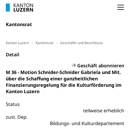
Vorsorge, Altersvorsorge
Handelsregister Luzern
Na
Dienststelle Steuern - Wissenswertes
AHV-Altersrente (WAS Luzern)
Selbständige (WAS Luzern)
LUPK - Luzerner Pensionskasse
Kantonsrat
Bildung und Forschung
Altersvorsorge (gruezi.lu.ch)
Wissenschaftsförderung
Kanton Luzern
Kantonsrat
Geschäfte und Beschlüsse
Forschungsförderung, Wissenschaftsmarketing,
Detail
Wissenschaft, Forschung, Entwicklung, Projekte
Geschäft abonnieren
Pilotprojekte Klima
Erwachsenenbildung und Weiterbildung
M 36 - Motion Schnider-Schnider Gabriela und Mit.
Innovative Projekte Landwirtschaft und
Umschulung, zweiter Bildungsweg,
über die Schaffung einer ganzheitlichen
Nachdiplomstudium, Zusatzlehre, Höhere
Wald
Finanzierungsregelung für die Kulturförderung im
Berufsbildung, Berufsmatura nach Lehre,
Kanton Luzern
Projektförderung Universität Luzern unilu
Neuorientierung, Grundkompetenzen,
Berufsberatung, Standortbestimmung,
Status
Studienberatung, Beratung und Unterstützung,
Berufsabschluss für Erwachsene
teilweise erheblich
zust. Dep.
Erwachsenenmatura
Berufliche Grundbildung
Bildungs- und Kulturdepartement