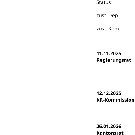
Status
Kinderbetre
zust. Dep.
Frühe Förde
Gesundheit und 
zust. Kom.
Konsumenten
Konsumentenrech
11.11.2025
Erschöpfung, nat
Regierungsrat
Lebensmittel
Krankenversi
Unfallversicheru
Krankenversi
Lebensmittels
12.12.2025
KR-Kommission
Obligatorisc
sichere Lebensmi
Trinkwasser
Prävention
Gesundheitsvors
26.01.2026
Sekundärprävent
Kantonsrat