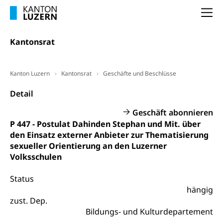
Arbeitslosenentschädigung (WAS Luzern)
Luzern
Frühpensionierung, Altersrente, berufliche
Na
Vorsorge, Altersvorsorge
Handelsregister Luzern
Dienststelle Steuern - Wissenswertes
Kantonsrat
AHV-Altersrente (WAS Luzern)
Selbständige (WAS Luzern)
LUPK - Luzerner Pensionskasse
Bildung und Forschung
Kanton Luzern
Kantonsrat
Geschäfte und Beschlüsse
Altersvorsorge (gruezi.lu.ch)
Wissenschaftsförderung
Detail
Forschungsförderung, Wissenschaftsmarketing,
Geschäft abonnieren
Wissenschaft, Forschung, Entwicklung, Projekte
P 447 - Postulat Dahinden Stephan und Mit. über
den Einsatz externer Anbieter zur Thematisierung
Pilotprojekte Klima
Erwachsenenbildung und Weiterbildung
sexueller Orientierung an den Luzerner
Innovative Projekte Landwirtschaft und
Umschulung, zweiter Bildungsweg,
Volksschulen
Nachdiplomstudium, Zusatzlehre, Höhere
Wald
Berufsbildung, Berufsmatura nach Lehre,
Status
Projektförderung Universität Luzern unilu
Neuorientierung, Grundkompetenzen,
hängig
Berufsberatung, Standortbestimmung,
zust. Dep.
Studienberatung, Beratung und Unterstützung,
Berufsabschluss für Erwachsene
Bildungs- und Kulturdepartement