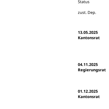
Gymnasien & 
Status
Kantonale S
Stipendien un
Gesundheits
zust. Dep.
Sonderschul
Studienbeihilfe
Heilpädagogi
Stipendien U
Universität
13.05.2025
Fachstelle St
Technische Hoch
Kantonsrat
Hochschulbildung
Finanzielle 
Hochschule Luze
(Dachorganisati
swissunivers
Vorschule
04.11.2025
Kindergarten, Ki
Regierungsrat
Kinderbetre
Frühe Förde
Gesundheit und 
01.12.2025
Kantonsrat
Konsumenten
Konsumentenrech