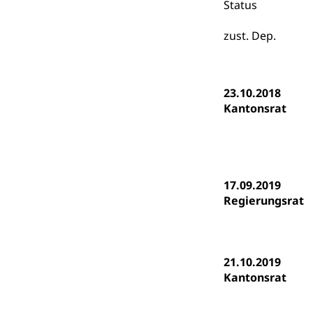
Gymnasien & 
Status
Kantonale S
Stipendien un
Gesundheits
zust. Dep.
Sonderschul
Studienbeihilfe
Heilpädagogi
Stipendien U
Universität
23.10.2018
Fachstelle St
Technische Hoch
Kantonsrat
Hochschulbildung
Finanzielle 
Hochschule Luze
(Dachorganisati
swissunivers
Vorschule
17.09.2019
Kindergarten, Ki
Regierungsrat
Kinderbetre
Frühe Förde
Gesundheit und 
21.10.2019
Kantonsrat
Konsumenten
Konsumentenrech