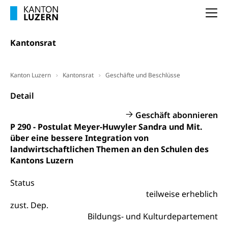
Vorsorge, Altersvorsorge
Handelsregister Luzern
Na
Dienststelle Steuern - Wissenswertes
AHV-Altersrente (WAS Luzern)
Selbständige (WAS Luzern)
LUPK - Luzerner Pensionskasse
Kantonsrat
Bildung und Forschung
Altersvorsorge (gruezi.lu.ch)
Wissenschaftsförderung
Kanton Luzern
Kantonsrat
Geschäfte und Beschlüsse
Forschungsförderung, Wissenschaftsmarketing,
Detail
Wissenschaft, Forschung, Entwicklung, Projekte
Geschäft abonnieren
Pilotprojekte Klima
Erwachsenenbildung und Weiterbildung
P 290 - Postulat Meyer-Huwyler Sandra und Mit.
Innovative Projekte Landwirtschaft und
Umschulung, zweiter Bildungsweg,
über eine bessere Integration von
Nachdiplomstudium, Zusatzlehre, Höhere
Wald
landwirtschaftlichen Themen an den Schulen des
Berufsbildung, Berufsmatura nach Lehre,
Kantons Luzern
Projektförderung Universität Luzern unilu
Neuorientierung, Grundkompetenzen,
Berufsberatung, Standortbestimmung,
Status
Studienberatung, Beratung und Unterstützung,
Berufsabschluss für Erwachsene
teilweise erheblich
zust. Dep.
Erwachsenenmatura
Berufliche Grundbildung
Bildungs- und Kulturdepartement