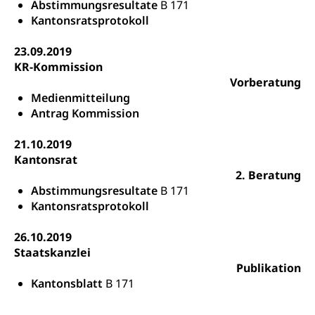
Abstimmungsresultate
B 171
Betreuungsangebote
Universität Luzern
Kindergarten, Kinderkrippe, Krippe, Kinderhort,
Kantonsratsprotokoll
Kindertagesstätte, Spielgruppe, Tagesmutter,
Schulliste
Fachstelle Hochschulbildung
Freiwilliges Kindergarten Jahr
23.09.2019
Heilpädagogische Schulen
Kinderbetreuung
KR-Kommission
Freiwilliger Schulsport
Vorberatung
Freiwilliges Kindergarten Jahr
Gesundheit und Soziales
Medienmitteilung
Antrag Kommission
Frühe Sprachförderung
Konsumentenschutz
Kindergarten & Basisstufe
21.10.2019
Konsumentenrechte, Produktsicherheit,
Kantonsrat
Frühe Förderung
Preisüberwachung, Preisüberwacher,
2. Beratung
Konsumentenorganisation, parallele Einfuhr,
Abstimmungsresultate
B 171
regionale Erschöpfung, nationale Erschöpfung,
Kantonsratsprotokoll
internationale Erschöpfung, Preisabsprache, Kartell,
Cassis-deDijon-Prinzip
26.10.2019
Lebensmittelkontrolle und
Krankenversicherung
Staatskanzlei
Verbraucherschutz
Publikation
Unfallversicherung, Berufsunfallversicherung,
Kantonsblatt
B 171
Krankheit, Unfall, Prämienverbilligung,
Krankenkasse