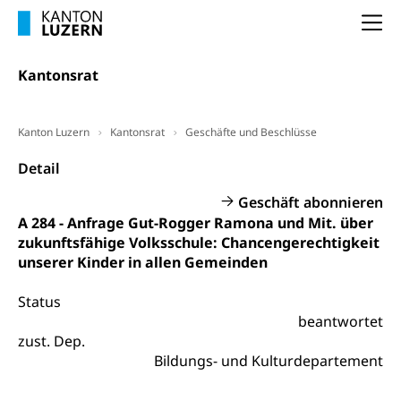
Arbeitslosenentschädigung (WAS Luzern)
Luzern
Frühpensionierung, Altersrente, berufliche
Na
Vorsorge, Altersvorsorge
Handelsregister Luzern
Dienststelle Steuern - Wissenswertes
Kantonsrat
AHV-Altersrente (WAS Luzern)
Selbständige (WAS Luzern)
LUPK - Luzerner Pensionskasse
Bildung und Forschung
Kanton Luzern
Kantonsrat
Geschäfte und Beschlüsse
Altersvorsorge (gruezi.lu.ch)
Wissenschaftsförderung
Detail
Forschungsförderung, Wissenschaftsmarketing,
Geschäft abonnieren
Wissenschaft, Forschung, Entwicklung, Projekte
A 284 - Anfrage Gut-Rogger Ramona und Mit. über
zukunftsfähige Volksschule: Chancengerechtigkeit
Pilotprojekte Klima
Erwachsenenbildung und Weiterbildung
unserer Kinder in allen Gemeinden
Innovative Projekte Landwirtschaft und
Umschulung, zweiter Bildungsweg,
Nachdiplomstudium, Zusatzlehre, Höhere
Wald
Status
Berufsbildung, Berufsmatura nach Lehre,
beantwortet
Projektförderung Universität Luzern unilu
Neuorientierung, Grundkompetenzen,
zust. Dep.
Berufsberatung, Standortbestimmung,
Bildungs- und Kulturdepartement
Studienberatung, Beratung und Unterstützung,
Berufsabschluss für Erwachsene