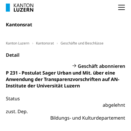
Frühpensionierung, Altersrente, berufliche
Vorsorge, Altersvorsorge
Handelsregister Luzern
Na
Dienststelle Steuern - Wissenswertes
AHV-Altersrente (WAS Luzern)
Kantonsrat
Selbständige (WAS Luzern)
LUPK - Luzerner Pensionskasse
Bildung und Forschung
Altersvorsorge (gruezi.lu.ch)
Kanton Luzern
Kantonsrat
Geschäfte und Beschlüsse
Wissenschaftsförderung
Detail
Forschungsförderung, Wissenschaftsmarketing,
Wissenschaft, Forschung, Entwicklung, Projekte
Geschäft abonnieren
P 231 - Postulat Sager Urban und Mit. über eine
Pilotprojekte Klima
Erwachsenenbildung und Weiterbildung
Anwendung der Transparenzvorschriften auf AN-
Innovative Projekte Landwirtschaft und
Umschulung, zweiter Bildungsweg,
Institute der Universität Luzern
Nachdiplomstudium, Zusatzlehre, Höhere
Wald
Berufsbildung, Berufsmatura nach Lehre,
Status
Projektförderung Universität Luzern unilu
Neuorientierung, Grundkompetenzen,
abgelehnt
Berufsberatung, Standortbestimmung,
zust. Dep.
Studienberatung, Beratung und Unterstützung,
Berufsabschluss für Erwachsene
Bildungs- und Kulturdepartement
Erwachsenenmatura
Berufliche Grundbildung