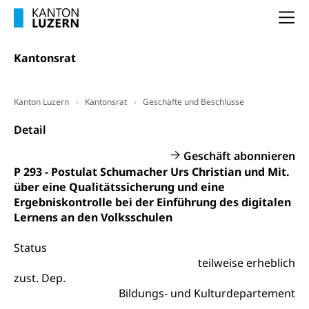
Vorsorge, Altersvorsorge
Handelsregister Luzern
Na
Dienststelle Steuern - Wissenswertes
AHV-Altersrente (WAS Luzern)
Selbständige (WAS Luzern)
LUPK - Luzerner Pensionskasse
Kantonsrat
Bildung und Forschung
Altersvorsorge (gruezi.lu.ch)
Wissenschaftsförderung
Kanton Luzern
Kantonsrat
Geschäfte und Beschlüsse
Forschungsförderung, Wissenschaftsmarketing,
Detail
Wissenschaft, Forschung, Entwicklung, Projekte
Geschäft abonnieren
Pilotprojekte Klima
Erwachsenenbildung und Weiterbildung
P 293 - Postulat Schumacher Urs Christian und Mit.
Innovative Projekte Landwirtschaft und
Umschulung, zweiter Bildungsweg,
über eine Qualitätssicherung und eine
Nachdiplomstudium, Zusatzlehre, Höhere
Wald
Ergebniskontrolle bei der Einführung des digitalen
Berufsbildung, Berufsmatura nach Lehre,
Lernens an den Volksschulen
Projektförderung Universität Luzern unilu
Neuorientierung, Grundkompetenzen,
Berufsberatung, Standortbestimmung,
Status
Studienberatung, Beratung und Unterstützung,
Berufsabschluss für Erwachsene
teilweise erheblich
zust. Dep.
Erwachsenenmatura
Berufliche Grundbildung
Bildungs- und Kulturdepartement