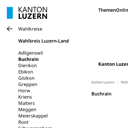
Pilotprojekt
Erwachsenenb
Themen
Onlin
Umschulung, zwe
Grundkompetenze
Wahlkreise
Erwachsene
Berufliche Gr
Wahlkreis Luzern-Land
Fachperson B
Lehre, Berufsfac
Allgemeinbil
Adligenswil
Buchrain
Schulen und 
Hochschule F
Bildung & Be
Kanton Luze
Dierikon
Fremdsprache
Studium, Hochsc
Berufsabschl
Ebikon
Gisikon
Information
Campus Hor
Mittelschulen
Kanton Luzern
Wahl
Greppen
Berufslehre (
Horw
Pädagogische
Gymnasium, Hand
Buchrain
Kriens
Informatikmitte
Berufsmaturi
Malters
und Vollzeitsch
Meggen
Berufsbildung
Obligatorische
Meierskappel
Root
Fach- & Wirt
Schulpflicht, S