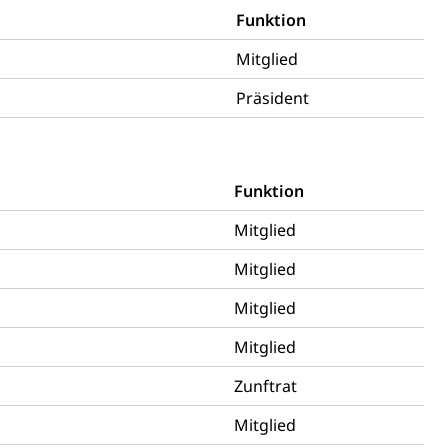
Funktion
Mitglied
Präsident
sabgabe, Langsamverkehr, Transportmittel, Auto, Motorrad,
t
Verkehr und Infrastruktur vif
Kantonsstrassen
Funktion
Mitglied
Mitglied
Mitglied
Mitglied
Zunftrat
ewalt, elterliche Sorge
Mitglied