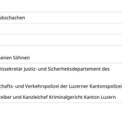
rubschachen
Denkmalpflege
ulturelles Erbe, Nachwuchsförderung, Vermittlung, Selektive
hsenen Söhnen
, Recherche, Bildende Kunst, Angewandte Kunst,
örderfonds, Werkankäufe, Kunstankäufe, Kunst und Bau,
ssekretär Justiz- und Sicherheitsdepartement des
alschweizer Filmförderung
chafts- und Verkehrspolizei der Luzerner Kantonspolizei
eiber und Kanzleichef Kriminalgericht Kanton Luzern