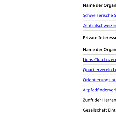
Verkehrsver
Schifffahrt
Name der Organ
Schiffsverkehr, B
Schweizerische 
Schifffahrt 
Strasse
Zentralschweize
Autoverkehr, La
Individualverkeh
Private Interes
zentras (Bet
Name der Organ
Persönliches
Lions Club Luzer
Quartierverein L
Zivilstand
Orientierungsla
Geburt, Heirat, E
Altpfadfinderve
Zivilstandsw
Adoption
Zunft der Herren
Adoptivkind, Ado
Gesellschaft Ein
Adoption
Aufenthaltsbe