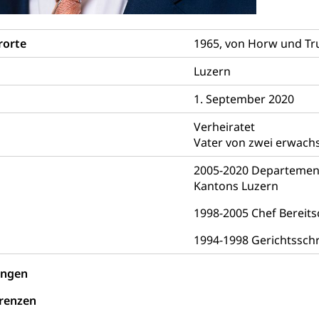
ibliotheken
rchiv, Landesbibliothek
rorte
1965, von Horw und T
 Luzern
Zentral- und Hochschulbibliothek
Archiv der 
richtungen
Luzern
, Bibliotheken
1. September 2020
Kultur
Kunst & Kultur (Luzern Tourismus)
ng
Verheiratet
prachförderung, Denkmalpflege, kulturelles Angebot, Kulturerbe, k
Vater von zwei erwac
urausschreibungen, Kulturpreis, Werkbeitrag, Produktionsbeitrag
usik, Entwicklung, Programmbeiträge, Filmförderung, Regionale F
2005-2020 Departement
r, Kulturgesuche, Kulturvermittlung
Kantons Luzern
ung und Vermittlung
Angebote für Schulklassen
Zentr
1998-2005 Chef Bereits
1994-1998 Gerichtsschr
ungen
fentlicher Verkehr
 Zugverkehr, Bahnverkehr, Transportmittel, öffentlicher Verkehr
renzen