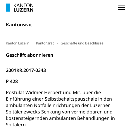
Luzern)
Unterstützung der Wirtschaftsförderung
Pensionierung
Arbeitslosenentschädigung (WAS Luzern)
Na
Luzern
Frühpensionierung, Altersrente, berufliche
Vorsorge, Altersvorsorge
Handelsregister Luzern
Kantonsrat
Dienststelle Steuern - Wissenswertes
AHV-Altersrente (WAS Luzern)
Selbständige (WAS Luzern)
Kanton Luzern
Kantonsrat
Geschäfte und Beschlüsse
LUPK - Luzerner Pensionskasse
Bildung und Forschung
Altersvorsorge (gruezi.lu.ch)
Geschäft abonnieren
Wissenschaftsförderung
2001KR.2017-0343
Forschungsförderung, Wissenschaftsmarketing,
Wissenschaft, Forschung, Entwicklung, Projekte
P 428
Pilotprojekte Klima
Erwachsenenbildung und Weiterbildung
Postulat Widmer Herbert und Mit. über die
Einführung einer Selbstbehaltspauschale in den
Innovative Projekte Landwirtschaft und
Umschulung, zweiter Bildungsweg,
Nachdiplomstudium, Zusatzlehre, Höhere
ambulanten Notfalleinrichtungen der Luzerner
Wald
Berufsbildung, Berufsmatura nach Lehre,
Spitäler zwecks Senkung von vermeidbaren und
Projektförderung Universität Luzern unilu
Neuorientierung, Grundkompetenzen,
kostensteigernden ambulanten Behandlungen in
Berufsberatung, Standortbestimmung,
Spitälern
Studienberatung, Beratung und Unterstützung,