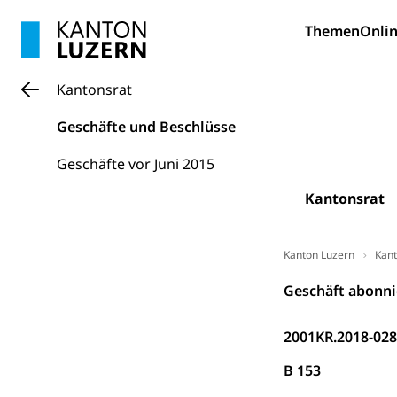
Bildung und Fo
Themen
Onlin
Wissenschaft
Forschungsförde
Kantonsrat
Pilotprojekt
Erwachsenenb
Geschäfte und Beschlüsse
Umschulung, zwe
Grundkompetenze
Geschäfte vor Juni 2015
Erwachsene
Berufliche Gr
Kantonsrat
Fachperson B
Lehre, Berufsfac
Allgemeinbil
Kanton Luzern
Kant
Schulen und 
Hochschule F
Bildung & Be
Geschäft abonni
Fremdsprache
Studium, Hochsc
Berufsabschl
2001KR.2018-02
Information
Campus Hor
Mittelschulen
B 153
Berufslehre (
Pädagogische
Gymnasium, Hand
Informatikmitte