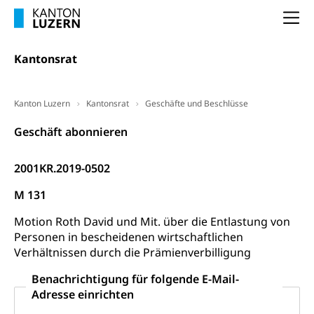
Arbeitslosigkeit (gruezi.lu.ch)
Berufliche Selbständigkeit
Na
Arbeitslosigkeit und Stellensuche (WAS
selbständig Erwerbender, Freiberufler
Luzern)
Kantonsrat
Unterstützung der Wirtschaftsförderung
Pensionierung
Arbeitslosenentschädigung (WAS Luzern)
Luzern
Frühpensionierung, Altersrente, berufliche
Vorsorge, Altersvorsorge
Handelsregister Luzern
Kanton Luzern
Kantonsrat
Geschäfte und Beschlüsse
Dienststelle Steuern - Wissenswertes
AHV-Altersrente (WAS Luzern)
Geschäft abonnieren
Selbständige (WAS Luzern)
LUPK - Luzerner Pensionskasse
Bildung und Forschung
2001KR.2019-0502
Altersvorsorge (gruezi.lu.ch)
Wissenschaftsförderung
M 131
Forschungsförderung, Wissenschaftsmarketing,
Motion Roth David und Mit. über die Entlastung von
Wissenschaft, Forschung, Entwicklung, Projekte
Personen in bescheidenen wirtschaftlichen
Verhältnissen durch die Prämienverbilligung
Pilotprojekte Klima
Erwachsenenbildung und Weiterbildung
Benachrichtigung für folgende E-Mail-
Innovative Projekte Landwirtschaft und
Umschulung, zweiter Bildungsweg,
Adresse einrichten
Nachdiplomstudium, Zusatzlehre, Höhere
Wald
Berufsbildung, Berufsmatura nach Lehre,