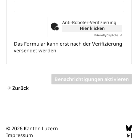
Wald
Berufsbildung, Berufsmatura nach Lehre,
Projektförderung Universität Luzern unilu
Neuorientierung, Grundkompetenzen,
Berufsberatung, Standortbestimmung,
Anti-Roboter-Verifizierung
Studienberatung, Beratung und Unterstützung,
Hier klicken
Berufsabschluss für Erwachsene
Friendly
Captcha ⇗
Erwachsenenmatura
Berufliche Grundbildung
Das Formular kann erst nach der Verifizierung
versendet werden.
Bildungsgutscheine Grundkompetenzen
Lehre, Berufsfachschule, Lehrbetrieb, Lehrvertrag,
Berufsberatung, Qualifikationsverfahren,
Bildung & Berufsabschluss für Erwachsene
Berufswahl & Berufsberatung, Schnupperlehre und
Lehrstellensuche, Berufsmaturität,
Fachperson Betreuung (verkürzte
Brückenangebote, Zugewanderte & Arbeitsmarkt,
Grundbildung)
Fachstelle Berufsbildung
Zurück
Fachperson Gesundheit (verkürzte
Schulen und Berufsbildungszentren
Hochschule Fachhochschule
Grundbildung)
Integrationsvorlehre INVOL Zentralschweiz
Studium, Hochschulstudium, tertiäre Bildung
Allgemeinbildung für Erwachsene
Fremdsprachen in der Berufslehre –
Berufsberatung (berufsberatung.ch)
Campus Horw
Mittelschulen
MobiLingua
© 2026 Kanton Luzern
Grundkompetenzen (einfach-besser.ch)
Campus Horw (HSLU)
Gymnasium, Handelsmittelschule, Sekundarstufe II,
Informationen für Lernende und Gesetzliche
Impressum
Kantonsschule, Fachmittelschule, Fachmatura,