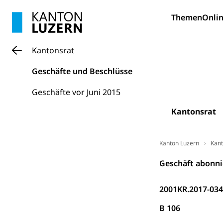
Bildung und Fo
Themen
Onlin
Wissenschaft
Forschungsförde
Kantonsrat
Pilotprojekt
Erwachsenenb
Geschäfte und Beschlüsse
Umschulung, zwe
Grundkompetenze
Geschäfte vor Juni 2015
Erwachsene
Berufliche Gr
Kantonsrat
Fachperson B
Lehre, Berufsfac
Allgemeinbil
Kanton Luzern
Kant
Schulen und 
Hochschule F
Bildung & Be
Geschäft abonni
Fremdsprache
Studium, Hochsc
Berufsabschl
2001KR.2017-03
Information
Campus Hor
Mittelschulen
B 106
Berufslehre (
Pädagogische
Gymnasium, Hand
Informatikmitte